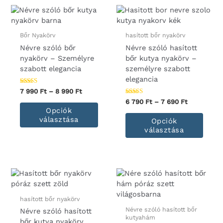
van.
van.
A
A
változatok
válto
a
a
Bőr Nyakörv
hasított bőr nyakörv
termékoldalon
termé
Névre szóló bőr
Névre szóló hasított
választhatók
válas
nyakörv – Személyre
bőr kutya nyakörv –
ki
ki
szabott elegancia
személyre szabott
elegancia
Értékelés:
Ártartomány:
7 990
Ft
–
8 990
Ft
4.86
7
Értékelés:
Ártartomán
6 790
Ft
–
7 690
Ft
/ 5
Ennek
4.88
990 Ft
6
Opciók
/ 5
a
Enne
-
790 Ft
választása
Opciók
terméknek
a
8
-
választása
990 Ft
több
term
7
690 Ft
variációja
több
van.
variác
A
van.
változatok
A
a
válto
termékoldalon
a
hasított bőr nyakörv
választhatók
termé
Névre szóló hasított bőr
Névre szóló hasított
kutyahám
ki
válas
bőr kutya nyakörv