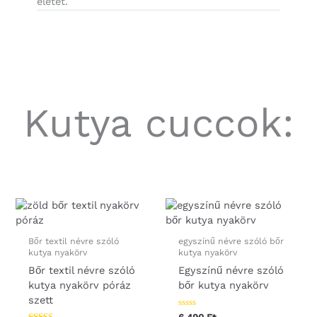
életét.
Kutya cuccok:
Bőr textil névre szóló
egyszínű névre szóló bőr
kutya nyakörv
kutya nyakörv
Bőr textil névre szóló
Egyszínű névre szóló
kutya nyakörv póráz
bőr kutya nyakörv
szett
Értékelés: