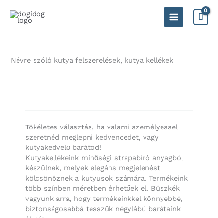
Skip
to
Main
content
Menu
Névre szóló kutya felszerelések, kutya kellékek
Tökéletes választás, ha valami személyessel
szeretnéd meglepni kedvencedet, vagy
kutyakedvelő barátod!
Kutyakellékeink minőségi strapabíró anyagból
készülnek, melyek elegáns megjelenést
kölcsönöznek a kutyusok számára. Termékeink
több színben méretben érhetőek el. Büszkék
vagyunk arra, hogy termékeinkkel könnyebbé,
biztonságosabbá tesszük négylábú barátaink