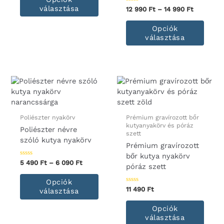
a
-
választása
Értékelés:
Ártartom
12 990
Ft
–
14 990
Ft
terméknek
6
0
12
/
Enne
590 Ft
több
990 Ft
5
Opciók
a
variációja
-
választása
term
14
van.
990 Ft
több
A
variác
változatok
van.
a
A
termékoldalon
válto
választhatók
a
ki
termé
Poliészter nyakörv
Prémium gravírozott bőr
kutyanyakörv és póráz
válas
Poliészter névre
szett
ki
szóló kutya nyakörv
Prémium gravírozott
bőr kutya nyakörv
Értékelés:
Ártartomány:
5 490
Ft
–
6 090
Ft
póráz szett
0
5
/
Ennek
490 Ft
5
Opciók
a
-
Értékelés:
11 490
Ft
választása
0
terméknek
6
/
Enne
090 Ft
több
5
Opciók
a
variációja
választása
term